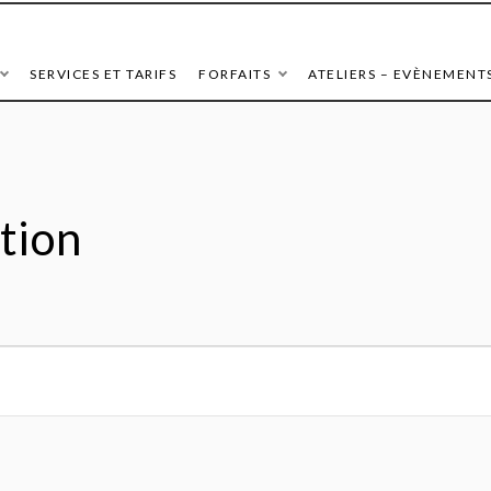
SERVICES ET TARIFS
FORFAITS
ATELIERS – EVÈNEMENT
ation