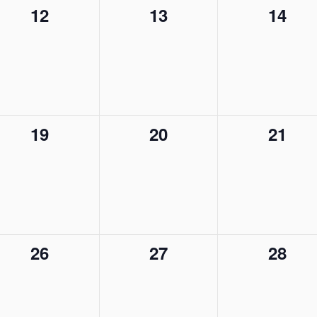
0
0
0
12
13
14
,
évènement,
évènement,
évène
0
0
0
19
20
21
,
évènement,
évènement,
évène
0
0
0
26
27
28
,
évènement,
évènement,
évène