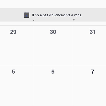
Il n’y a pas d’évènements à venir.
Notice
RCREDI
J
JEUDI
V
VENDREDI
0
0
0
29
30
31
,
évènement,
évènement,
évène
0
0
0
5
6
7
,
évènement,
évènement,
évèn