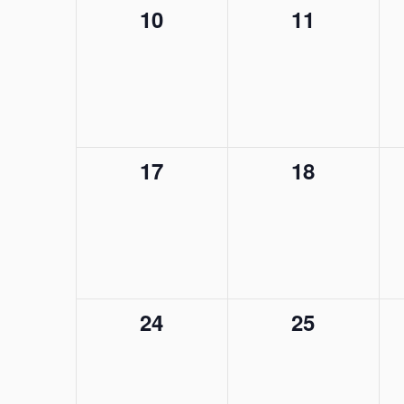
0
0
10
11
évènement,
évènement
0
0
17
18
évènement,
évènement
0
0
24
25
évènement,
évènement