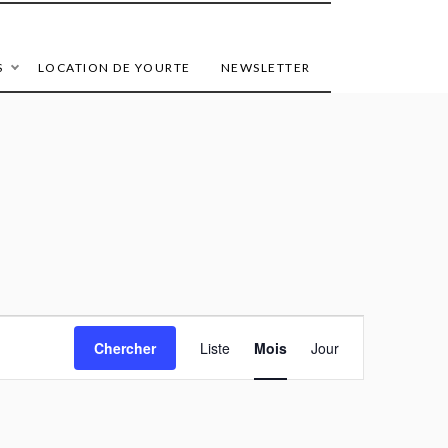
S
LOCATION DE YOURTE
NEWSLETTER
Navigation
Chercher
Liste
Mois
Jour
de
vues