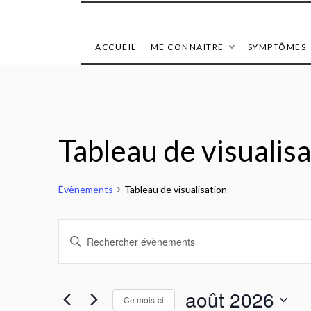
ACCUEIL
ME CONNAITRE
SYMPTÔMES
Tableau de visualis
Évènements
Tableau de visualisation
Évènements
Recherche
Saisir
mot-
et
clé.
Rechercher
navigation
août 2026
Ce mois-ci
Évènements