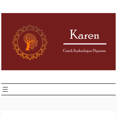
Karen Coach
Sophrologue
Hypnose