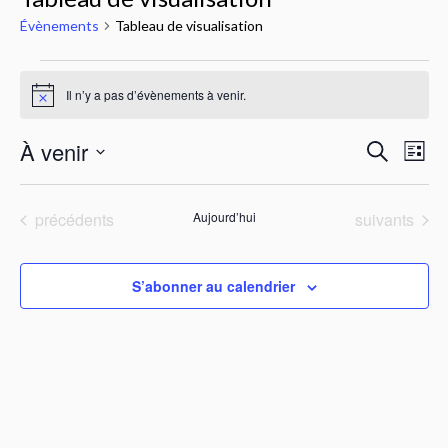
Évènements
Tableau de visualisation
Évènements
Il n’y a pas d’évènements à venir.
Notice
À venir
Reche
Na
Recherche
Liste
Sélectionnez
de
et
une
Évènements
Évènements
précédents
Aujourd’hui
suivants
date.
vu
naviga
Év
de
S’abonner au calendrier
vues
Évène